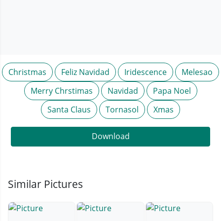
Christmas
Feliz Navidad
Iridescence
Melesao
Merry Chrstimas
Navidad
Papa Noel
Santa Claus
Tornasol
Xmas
Download
Similar Pictures