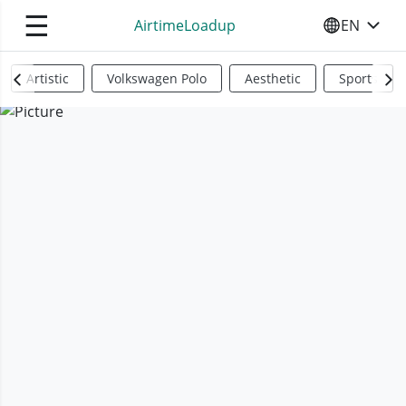
☰
AirtimeLoadup
EN
SELECT YO
Artistic
Volkswagen Polo
Aesthetic
Sports